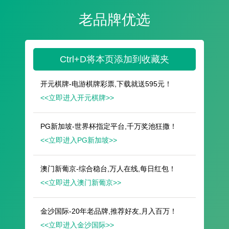
遥想公瑾当年，小乔初嫁了，雄姿英发。
羽扇纶巾，谈笑间，樯橹灰飞烟灭。
故国神游，多情应笑我，早生华发。
人生如梦，一尊还酹江月。